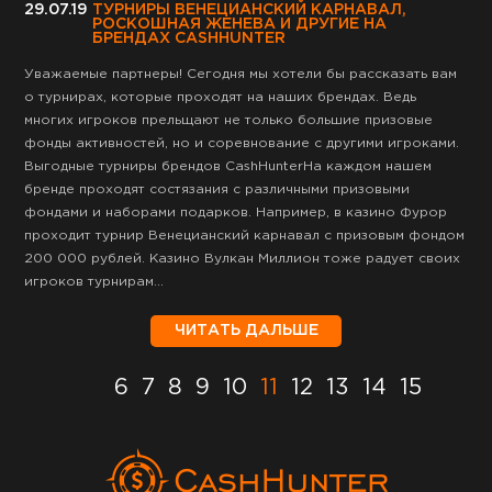
29.07.19
ТУРНИРЫ ВЕНЕЦИАНСКИЙ КАРНАВАЛ,
РОСКОШНАЯ ЖЕНЕВА И ДРУГИЕ НА
БРЕНДАХ CASHHUNTER
Уважаемые партнеры! Сегодня мы хотели бы рассказать вам
о турнирах, которые проходят на наших брендах. Ведь
многих игроков прельщают не только большие призовые
фонды активностей, но и соревнование с другими игроками.
Выгодные турниры брендов CashHunterНа каждом нашем
бренде проходят состязания с различными призовыми
фондами и наборами подарков. Например, в казино Фурор
проходит турнир Венецианский карнавал с призовым фондом
200 000 рублей. Казино Вулкан Миллион тоже радует своих
игроков турнирам...
ЧИТАТЬ ДАЛЬШЕ
6
7
8
9
10
11
12
13
14
15