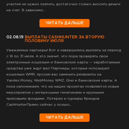
участия не нужно платить, достаточно только вносить деньги
на счет. В зависимо...
ЧИТАТЬ ДАЛЬШЕ
02.08.19
ВЫПЛАТЫ CASHHUNTER ЗА ВТОРУЮ
ПОЛОВИНУ ИЮЛЯ
Уважаемые партнеры! Вот и завершились выплаты за период
с 16 по 31 июля. А это значит, что пора проверять свои
электронные кошельки и банковские карты — заработанные
средства уже ждут вас! Партнеры, которые используют
кошельки WMR, просим вас заменить реквизиты на
Yandex.Money, WebMoney WMZ, Qiwi и банковские карты. А
пока напоминаем, что на наших проектах появляются новые
мероприятия с интересными тематиками и крупными
призовыми фондами. Лотереи и турниры брендов
CashHunterПрямо сейчас у пользо...
ЧИТАТЬ ДАЛЬШЕ